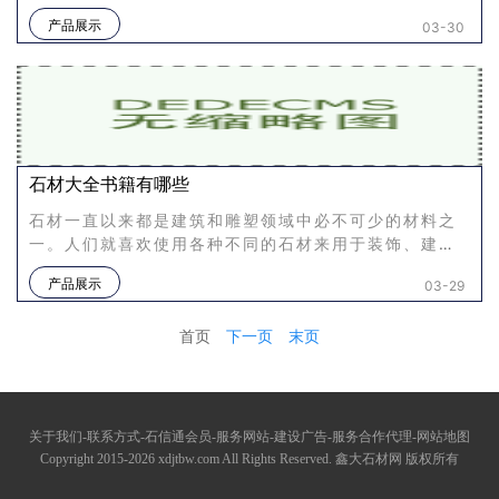
使用价值，在市场上建立起权威的石材鉴定机构显得尤
产品展示
03-30
为重要。国内石材鉴
石材大全书籍有哪些
石材一直以来都是建筑和雕塑领域中必不可少的材料之
一。人们就喜欢使用各种不同的石材来用于装饰、建筑
和雕塑等领域。随着科技的不断发展，石材的科技应用
产品展示
03-29
也越来越广泛。石材
首页
下一页
末页
关于我们-联系方式-石信通会员-服务网站-建设广告-服务合作代理-网站地图
Copyright 2015-2026 xdjtbw.com All Rights Reserved. 鑫大石材网 版权所有