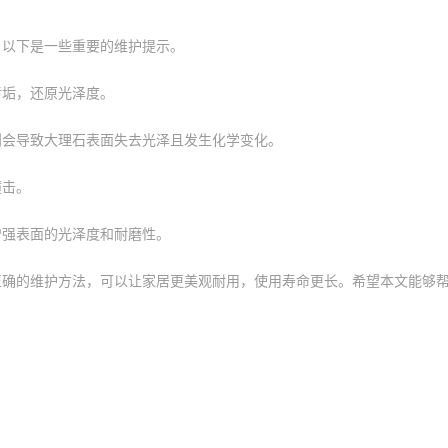
，以下是一些重要的维护提示。
污垢，还原光泽度。
则会导致大理石表面失去光泽且发生化学变化。
撞击。
增强表面的光泽度和耐磨性。
正确的维护方法，可以让家居更美观耐用，使用寿命更长。希望本文能够