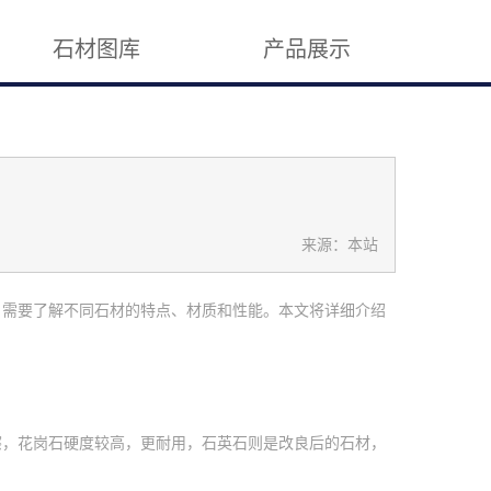
石材图库
产品展示
来源：本站
，需要了解不同石材的特点、材质和性能。本文将详细介绍
擦，花岗石硬度较高，更耐用，石英石则是改良后的石材，