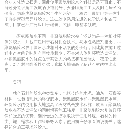
会对人体造成损害，因此使用聚氨酯胶水的科技需适可而止，不
能过分追求施工强度的快速提升，要兼顾施工工人及附近居民的
健康。为减少聚氨酯胶水产生的污染，工程师们最近已经开发出
了许多新型无异味胶水。这些胶水采用先进的化学技术制备而
成，目前已经广泛应用于建筑、装修、雕塑等领域。
与聚氨酯胶水不同，非聚氨酯胶水被广泛认为是一种相对环
保的胶水，并被广泛用于石材粘合技术。与水性粘接剂相比，非
聚氨酯胶水在干燥后形成相对不活跃的分子链，因此其在施工过
程中产生的异味和有害物质极少，不会对人体和环境造成污染。
非聚氨酯胶水的优点在于其强大的粘接和耐磨能力，稳定性更
高，对石材的附着性更强，这极大地提高了粘贴石材的技术水
平。
总结
粘合石材的胶水种类繁多，包括传统的水泥、油灰、石膏等
材料，也包括现代的环保胶水、聚氨酯胶水和非聚氨酯胶水等。
环保胶水的使用极大地提高了石材粘合技术和施工质量；聚氨酯
胶水在不造成污染的同时增强施工强度；非聚氨酯胶水则兼具环
保和强度的优势。选择合适的胶水取决于使用环境、石材的种
类、施工需求和工作经验等因素，使用前应仔细查阅说明书，选
择符合施工要求的胶水。