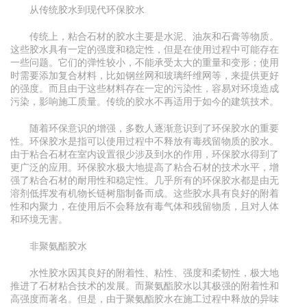
从传统胶水到现代环保胶水
传统上，粘合石材的胶水主要是水泥、油灰和石膏等物质。
这些胶水具有一定的强度和稳定性，但是在使用过程中可能存在
一些问题。它们的弹性较小，不能承受太大的重量和变形；使用
时需要添加复合材料，比如钢丝网和玻璃纤维网等，来提供更好
的强度。而且由于这些材料存在一定的污染性，容易对环境造成
污染，影响施工质量。传统的胶水不再适用于如今的建筑技术。
随着环保意识的增强，多数人逐渐意识到了环保胶水的重要
性。环保胶水是指可以使用过程中不释放有毒残留物质的胶水。
由于粘合石材在室内设置很少涉及到水的作用，环保胶水得到了
更广泛的应用。环保胶水极大地提高了粘合石材的技术水平，增
强了粘合石材的耐用性和稳定性。几乎所有的环保胶水都是由无
溶剂低挥发有机物长链树脂制备而成。这些胶水具有良好的附着
性和内聚力，在使用后不会释放有毒气体和残留物质，且对人体
和环境无害。
非聚氨酯胶水
水性胶水因其良好的附着性、粘性、强度和柔韧性，极大地
推进了石材粘合技术的发展。而聚氨酯胶水以其极强的附着性和
高强度而著名。但是，由于聚氨酯胶水在施工过程中释放的异味