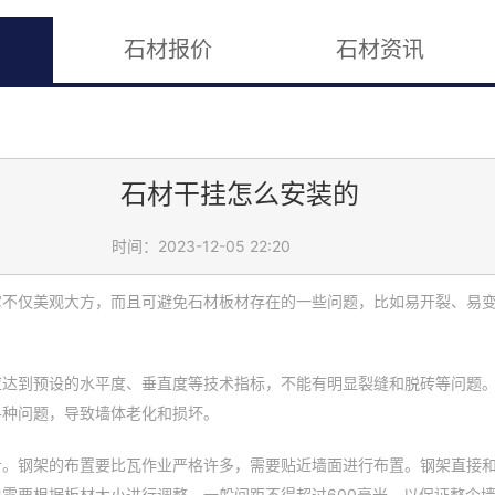
石材报价
石材资讯
石材干挂怎么安装的
时间：2023-12-05 22:20
它不仅美观大方，而且可避免石材板材存在的一些问题，比如易开裂、易
应达到预设的水平度、垂直度等技术指标，不能有明显裂缝和脱砖等问题
各种问题，导致墙体老化和损坏。
步。钢架的布置要比瓦作业严格许多，需要贴近墙面进行布置。钢架直接和
需要根据板材大小进行调整，一般间距不得超过600毫米，以保证整个