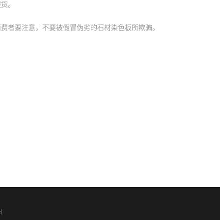
假货。
消费者要注意，不要被假冒伪劣的石材染色板所欺骗。
图