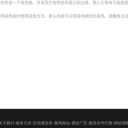
果你检查一个染色板，并发现它有明显的接口和边缘，那么它很有可能是
石材染色板时使用这些方法，那么你就可以轻易地辨别出真伪。提醒各位
关于我们-联系方式-石信通会员-服务网站-建设广告-服务合作代理-网站地