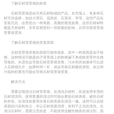
了解石材背景墙的材质
石材背景墙是由天然石材制成的产品。在市场上，有多种石
材可供选择，包括大理石、花岗岩、石英岩，等等。这些产品在
安装完后，会营造出一种美丽，高雅的视觉效果。这些石材材料
都是天然材料，非常容易受到一些因素的影响，从而导致背景墙
变黄或变灰。
了解石材背景墙的变黄原因
石材背景墙变黄的原因可能有很多。其中一种原因是由于铁
锈。这种情况可能是由于背景墙上的铁锈漏下来或铁质零件生锈
导致的。水渍也会导致石材背景墙变黄。污水和其他液体可以进
入石材细孔中，如果时间一长，就会导致石材颜色变暗。灰尘和
污垢的积累也可能会导致石材背景墙变黄。
解决方法
需要定期清洁石材背景墙。在清洗石材时，应该使用专用的
石材清洗剂。使用普通的清洁剂可能会磨损石材表面，破坏石材
的本色。在清洗前要用水将石材表面先清洗一遍。这样可以去除
表面的污垢和灰尘，并让石材表面润滑，有利于之后的清洗。在
清洁石材时，需要注意的是，不能使用含酸性物质的清洁剂，因